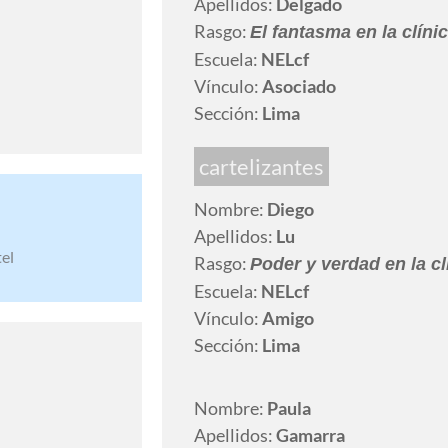
Apellidos:
Delgado
Rasgo:
El fantasma en la clíni
Escuela:
NELcf
Vínculo:
Asociado
Sección:
Lima
cartelizantes
Nombre:
Diego
Apellidos:
Lu
el
Rasgo:
Poder y verdad en la cl
Escuela:
NELcf
Vínculo:
Amigo
Sección:
Lima
Nombre:
Paula
Apellidos:
Gamarra