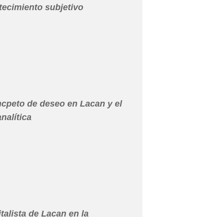
ecimiento subjetivo
ncpeto de deseo en Lacan y el
analítica
talista de Lacan en la