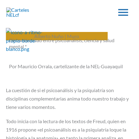
Ir
al
contenido
Alberto Nuño | Muro
Discontinuidad entre psicoanálisis, ciencia y salud
mental *
Por Mauricio Orrala, cartelizante de la NEL-Guayaquil
La cuestión de si el psicoanálisis y la psiquiatría son
disciplinas complementarias anima todo nuestro trabajo y
tiene varios momentos.
Todo inicia con la lectura de los textos de Freud, quien en
1916 propone «el psicoanálisis es a la psiquiatría loque la
histología a la anatomía», en tanto la primera analiza, en