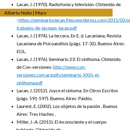
Lacan, J. (1970). Radiofonía y televisión. Obtenido de
Seminarios Lacan
Alberto Nuño | Muro
:
https://seminarioslacan.files.wordpress.com/2015/02/o
trabajos-de-jacques-lacan.pdf
Lacan, J. (1974). La tercera. En E. d. Lacaniana, Revista
Lacaniana de Psicoanálisis (págs. 17-32). Buenos Aires:
EOL.
Lacan, J. (1976). Seminario 23: El sínthoma. Obtenido
de Con-versiones:
http://www.con-
versiones.com.ar/pdfs/seminario-XXIII-el-
sinthoma.pdf
Lacan, J. (2012). Joyce el síntoma. En Otros Escritos
(págs. 591-597). Buenos Aires: Paidós.
Laurent, E. (2002). Los objetos de la pasión . Buenos
Aires: Tres Haches .
Miller, J.-A. (2015). El inconsciente y el cuerpo
hablante. Obtenido de