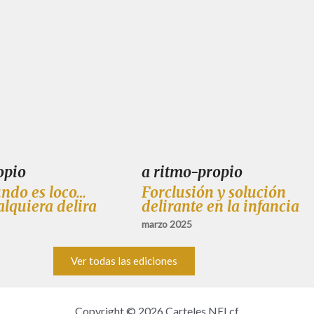
opio
a ritmo-propio
ndo es loco…
Forclusión y solución
alquiera delira
delirante en la infancia
marzo 2025
Ver todas las ediciones
Copyright © 2026 Carteles NELcf