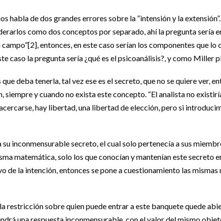
 nos habla de dos grandes errores sobre la “intensión y la extensión”. 
derarlos como dos conceptos por separado, ahí la pregunta sería en
ampo”[2], entonces, en este caso serían los componentes que lo con
 este caso la pregunta sería ¿qué es el psicoanálisis?, y como Miller
ue deba tenerla, tal vez ese es el secreto, que no se quiere ver, ent
, siempre y cuando no exista este concepto. “El analista no existirí
acercarse, hay libertad, una libertad de elección, pero si introduc
a su inconmensurable secreto, el cual solo pertenecía a sus miembros
 misma matemática, solo los que conocían y mantenían este secreto
usivo de la intención, entonces se pone a cuestionamiento las misma
a restricción sobre quien puede entrar a este banquete quede abie
 tendrá una respuesta inconmensurable, con el valor del mismo objet