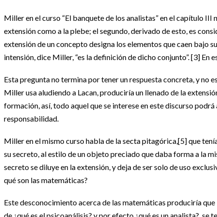
Miller en el curso “El banquete de los analistas” en el capítulo III
extensión como a la plebe; el segundo, derivado de esto, es consi
extensión de un concepto designa los elementos que caen bajo su c
intensión, dice Miller, “es la definición de dicho conjunto”. [3] En
Esta pregunta no termina por tener un respuesta concreta, y no es q
Miller usa aludiendo a Lacan, produciría un llenado de la extensión
formación, así, todo aquel que se interese en este discurso podrá 
responsabilidad.
Miller en el mismo curso habla de la secta pitagórica,[5] que tení
su secreto, al estilo de un objeto preciado que daba forma a la
secreto se diluye en la extensión, y deja de ser solo de uso excl
qué son las matemáticas?
Este desconocimiento acerca de las matemáticas produciría que l
de ¿qué es el psicoanálisis? y por efecto ¿qué es un analista?, se