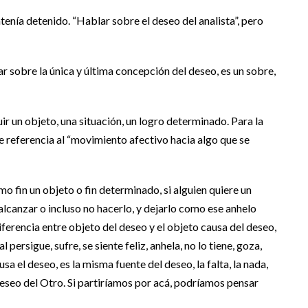
ntenía detenido. “Hablar sobre el deseo del analista”, pero
lar sobre la única y última concepción del deseo, es un sobre,
r un objeto, una situación, un logro determinado. Para la
ce referencia al “movimiento afectivo hacia algo que se
mo fin un objeto o fin determinado, si alguien quiere un
 alcanzar o incluso no hacerlo, y dejarlo como ese anhelo
iferencia entre objeto del deseo y el objeto causa del deseo,
ersigue, sufre, se siente feliz, anhela, no lo tiene, goza,
el deseo, es la misma fuente del deseo, la falta, la nada,
deseo del Otro. Si partiríamos por acá, podríamos pensar