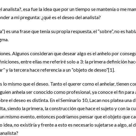
del analista?, esa fue la idea que por un tiempo se mantenía o me ma
nder a mi pregunta: ¿qué es el deseo del analista?
a”) es una frase que tenía su propia respuesta, el “sobre”, no es hab
igma.
ones. Algunos consideran que desear algo es el anhelo por consegui
iciones, entre ellas me referiré solo a 3: la primera definición ha
r” y la tercera hace referencia a un “objeto de deseo”[1].
s lo mismo que el deseo. Tanto el querer como el anhelar, tienen co
 alguien anhela ser conocido como profesional, ya conoce el fin para
bre el deseo es distinta. En el Seminario 10, Lacan nos platea una d
 siendo la primera, la construcción que hace el sujeto y con la cual p
un mismo evento, entonces podríamos pensar que el objeto que causa 
a, no existiría y frente a esto es necesario sujetarse a algo, al 
 analista?