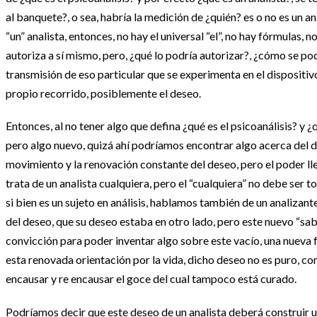
al banquete?, o sea, habría la medición de ¿quién? es o no es un ana
“un” analista, entonces, no hay el universal “el”, no hay fórmulas, 
autoriza a sí mismo, pero, ¿qué lo podría autorizar?, ¿cómo se pod
transmisión de eso particular que se experimenta en el dispositi
propio recorrido, posiblemente el deseo.
Entonces, al no tener algo que defina ¿qué es el psicoanálisis? y ¿
pero algo nuevo, quizá ahí podríamos encontrar algo acerca del des
movimiento y la renovación constante del deseo, pero el poder llev
trata de un analista cualquiera, pero el “cualquiera” no debe ser t
si bien es un sujeto en análisis, hablamos también de un analizant
del deseo, que su deseo estaba en otro lado, pero este nuevo “sab
convicción para poder inventar algo sobre este vacío, una nueva f
esta renovada orientación por la vida, dicho deseo no es puro, c
encausar y re encausar el goce del cual tampoco está curado.
Podríamos decir que este deseo de un analista deberá construir u