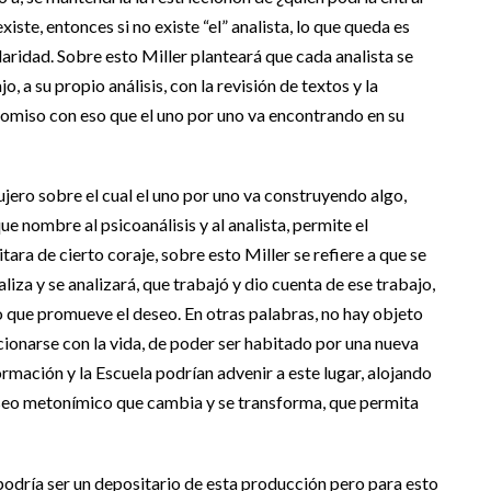
xiste, entonces si no existe “el” analista, lo que queda es
ngularidad. Sobre esto Miller planteará que cada analista se
 a su propio análisis, con la revisión de textos y la
promiso con eso que el uno por uno va encontrando en su
agujero sobre el cual el uno por uno va construyendo algo,
e nombre al psicoanálisis y al analista, permite el
ara de cierto coraje, sobre esto Miller se refiere a que se
aliza y se analizará, que trabajó y dio cuenta de ese trabajo,
cío que promueve el deseo. En otras palabras, no hay objeto
cionarse con la vida, de poder ser habitado por una nueva
rmación y la Escuela podrían advenir a este lugar, alojando
deseo metonímico que cambia y se transforma, que permita
 podría ser un depositario de esta producción pero para esto