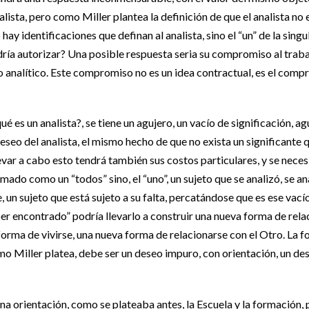
lista, pero como Miller plantea la definición de que el analista no e
no hay identificaciones que definan al analista, sino el “un” de la si
ría autorizar? Una posible respuesta seria su compromiso al trabajo,
vo analítico. Este compromiso no es un idea contractual, es el com
qué es un analista?, se tiene un agujero, un vacío de significación, 
eo del analista, el mismo hecho de que no exista un significante qu
ar a cabo esto tendrá también sus costos particulares, y se necesit
omado como un “todos” sino, el “uno”, un sujeto que se analizó, se an
e, un sujeto que está sujeto a su falta, percatándose que es ese va
er encontrado” podría llevarlo a construir una nueva forma de rela
orma de vivirse, una nueva forma de relacionarse con el Otro. La fo
omo Miller platea, debe ser un deseo impuro, con orientación, un 
na orientación, como se plateaba antes, la Escuela y la formación,