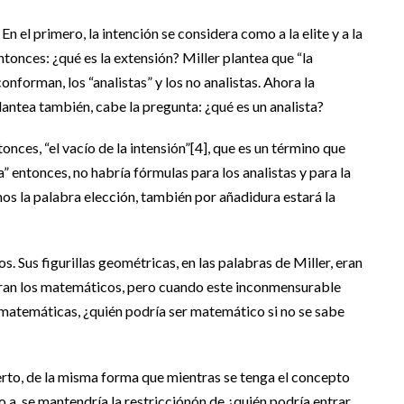
En el primero, la intención se considera como a la elite y a la
tonces: ¿qué es la extensión? Miller plantea que “la
forman, los “analistas” y los no analistas. Ahora la
 plantea también, cabe la pregunta: ¿qué es un analista?
onces, “el vacío de la intensión”[4], que es un término que
a” entonces, no habría fórmulas para los analistas y para la
imos la palabra elección, también por añadidura estará la
. Sus figurillas geométricas, en las palabras de Miller, eran
 eran los matemáticos, pero cuando este inconmensurable
s matemáticas, ¿quién podría ser matemático si no se sabe
rto, de la misma forma que mientras se tenga el concepto
o a, se mantendría la restricciónón de ¿quién podría entrar