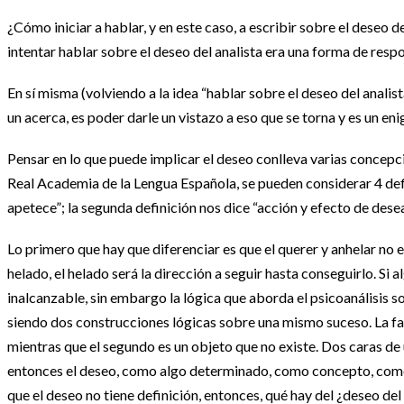
¿Cómo iniciar a hablar, y en este caso, a escribir sobre el deseo 
intentar hablar sobre el deseo del analista era una forma de respo
En sí misma (volviendo a la idea “hablar sobre el deseo del analist
un acerca, es poder darle un vistazo a eso que se torna y es un en
Pensar en lo que puede implicar el deseo conlleva varias concepci
Real Academia de la Lengua Española, se pueden considerar 4 defin
apetece”; la segunda definición nos dice “acción y efecto de desea
Lo primero que hay que diferenciar es que el querer y anhelar no e
helado, el helado será la dirección a seguir hasta conseguirlo. Si
inalcanzable, sin embargo la lógica que aborda el psicoanálisis so
siendo dos construcciones lógicas sobre una mismo suceso. La falta,
mientras que el segundo es un objeto que no existe. Dos caras de 
entonces el deseo, como algo determinado, como concepto, como ide
que el deseo no tiene definición, entonces, qué hay del ¿deseo del