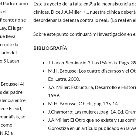
del Padre como
Este trayecto de la falta en Ⱥ a la inconsistencia 
s el
clínicas. Dice J.A.Miller: «… nuestra clínica deber
ificante no se
desordenar la defensa contra lo real» (Lo real en el
ey. El lugar
Sobre este punto continuará mi investigación en es
ue lleva
permite la
BIBLIOGRAFÍA
 lado del
io 5 Lacan
J. Lacan. Seminario 3, Las Psicosis. Pags. 3
M.H. Brousse: Los cuatro discursos y el Ot
Ed. Letra. 2000.
 Brousse [4]
J.A. Miller: Estructura, Desarrollo e Histo
s del padre
1999.
alencia entre
M.H. Brousse: Ob cit, pag 13 y 14.
tiene Freud,
J.Chamorro: Las mujeres, pag. 14. Ed. Gram
oanálisis, se
J.A.Miller: El Otro que no existe y sus comi
sí como
Gorostiza en un artículo publicado en la we
.P.) a