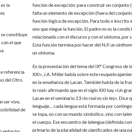
es la
función de excepción: para construir un conjunto (
 es
falta un elemento de excepción (fuera del conjunt
función lógica de excepción. Para todo x inscrito e
uno que niegue la función. El padre no es la condic
e se constituye
relacionado con el discurso y con el síntoma, por s
a con el que
Esta función termina por hacer del N.P. un sinthome
sa
un síntoma.
En la presentación del tema del IX° Congreso de la
ce referencia
XXI», J.A. Miller habla sobre este resquebrajamie
so del Otro.
en la enseñanza de Lacan. También habla de la fra
lo real» afirmando que en el siglo XXI hay «Un gran
Lacan en el seminario 23 «lo real es sin ley». Dice 
n ser vivo.
lenguaje… cada lengua está formada por contingen
osibilidad de
se topa, no con un mundo simbólico, sino con lale
el cuerpo. Ese encuentro de lalengua (definida co
primario de la pluralidad de significados de una pa
o entre los