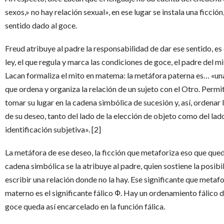
sexos,» no hay relación sexual», en ese lugar se instala una ficción
sentido dado al goce.
Freud atribuye al padre la responsabilidad de dar ese sentido, es 
ley, el que regula y marca las condiciones de goce, el padre del mi
Lacan formaliza el mito en matema: la metáfora paterna es… «un
que ordena y organiza la relación de un sujeto con el Otro. Permit
tomar su lugar en la cadena simbólica de sucesión y, así, ordenar 
de su deseo, tanto del lado de la elección de objeto como del lado
identificación subjetiva». [2]
La metáfora de ese deseo, la ficción que metaforiza eso que qued
cadena simbólica se la atribuye al padre, quien sostiene la posibi
escribir una relación donde no la hay. Ese significante que metafo
materno es el significante fálico Ф. Hay un ordenamiento fálico de
goce queda así encarcelado en la función fálica.