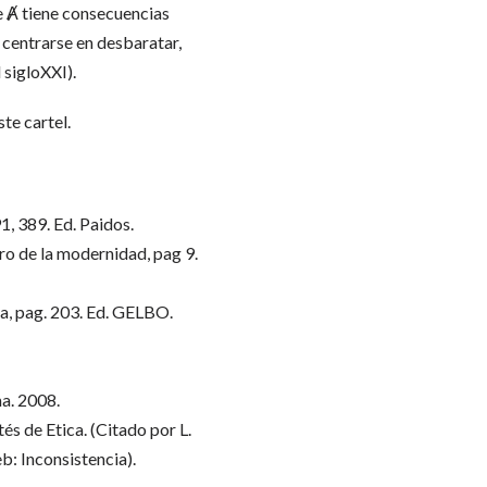
de Ⱥ tiene consecuencias
á centrarse en desbaratar,
 sigloXXI).
te cartel.
91, 389. Ed. Paidos.
ro de la modernidad, pag 9.
ria, pag. 203. Ed. GELBO.
a. 2008.
tés de Etica. (Citado por L.
b: Inconsistencia).