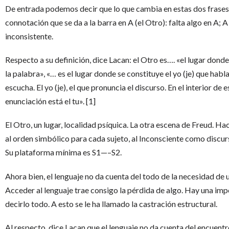
De entrada podemos decir que lo que cambia en estas dos frases 
connotación que se da a la barra en A (el Otro): falta algo en A; A
inconsistente.
Respecto a su definición, dice Lacan: el Otro es…. «el lugar dond
la palabra», «… es el lugar donde se constituye el yo (je) que habl
escucha. El yo (je), el que pronuncia el discurso. En el interior de e
enunciación está el tu». [1]
El Otro, un lugar, localidad psíquica. La otra escena de Freud. Ha
al orden simbólico para cada sujeto, al Inconsciente como discur
Su plataforma mínima es S1—–S2.
Ahora bien, el lenguaje no da cuenta del todo de la necesidad de u
Acceder al lenguaje trae consigo la pérdida de algo. Hay una imp
decirlo todo. A esto se le ha llamado la castración estructural.
Al respecto, dice Lacan que el lenguaje no da cuenta del encuentr