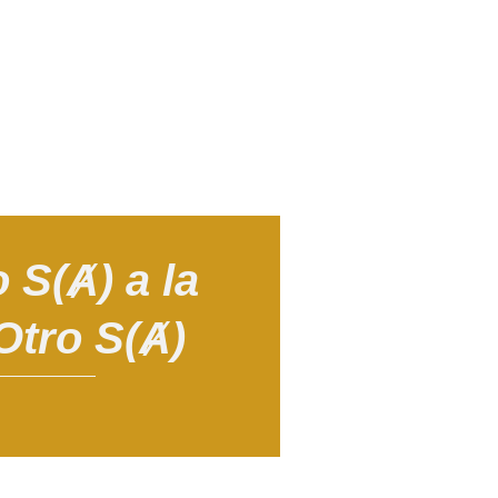
o S(Ⱥ) a la
Otro S(Ⱥ)