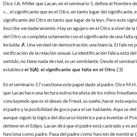
Dice J.A. Miller que Lacan, en el seminario 5, define al Nombre 
«… el significante que en el Otro, en tanto lugar del significante, e
significante del Otro en tanto que lugar de la ley». Pero este sign
inscribe verdaderamente. Hay un agujero en el Otro a nivel de la L
del Otro se completa solamente con el significante de una falta q
incluida: Ⱥ. Una verdad sin demostración, una hiancia. El falo no 
verificación de la relación sexual. La identificación fálica está del
sentido, no tiene nada de real, es un semblante. Desde el seminar
establece
. [3]
el S(Ⱥ): el significante que falta en el Otro
En el seminario 17 cuestiona este papel dado al padre. Dice M.H.
que Lacan hace una lectura estructuralista de los mitos freudiano
concluyendo que es el deseo de Freud, su sueño, hacer esta equiv
el padre y la posibilidad de goce para el ser hablante. Aquí se de
aunque siguió la lógica del discurso histérico para inventar el Psic
detiene en el Edipo. Lacan dirá que el padre está castrado y es a
funciona como padre. Pasa del padre como función de nombrar (N