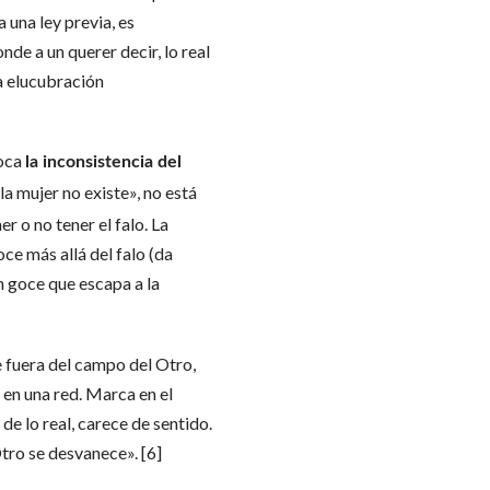
 una ley previa, es
de a un querer decir, lo real
la elucubración
toca
la inconsistencia del
la mujer no existe», no está
er o no tener el falo. La
ce más allá del falo (da
un goce que escapa a la
e fuera del campo del Otro,
 en una red. Marca en el
de lo real, carece de sentido.
Otro se desvanece». [6]