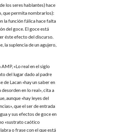
de los seres hablantes) hace
o, que permita nombrarlos):
n la función fálica hace falta
ión del goce. El goce está
er éste efecto del discurso.
, la suplencia de un agujero,
 AMP, «Lo real en el siglo
nto del lugar dado al padre
se de Lacan «hay un saber en
 desorden en lo real», cita a
que, aunque «hay leyes del
cias», que el ser de entrada
ngua y sus efectos de goce en
mo «sustrato caótico
labra o frase con el que está